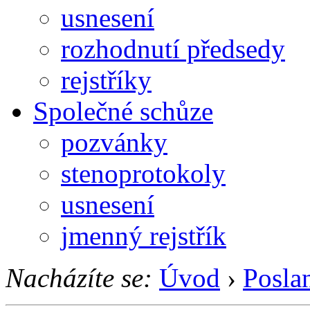
usnesení
rozhodnutí předsedy
rejstříky
Společné schůze
pozvánky
stenoprotokoly
usnesení
jmenný rejstřík
Nacházíte se:
Úvod
›
Posla