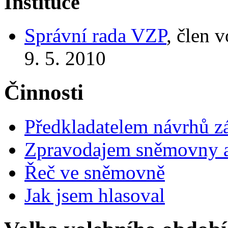
Instituce
Správní rada VZP
, člen 
9. 5. 2010
Činnosti
Předkladatelem návrhů 
Zpravodajem sněmovny a 
Řeč ve sněmovně
Jak jsem hlasoval