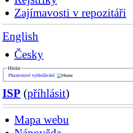
Zajímavosti v repozitáři
English
Česky
Hledat
Plnotextové vyhledávání
ISP
(
příhlásit
)
Mapa webu
Nápověda