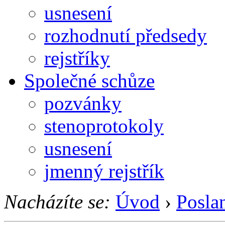
usnesení
rozhodnutí předsedy
rejstříky
Společné schůze
pozvánky
stenoprotokoly
usnesení
jmenný rejstřík
Nacházíte se:
Úvod
›
Posla