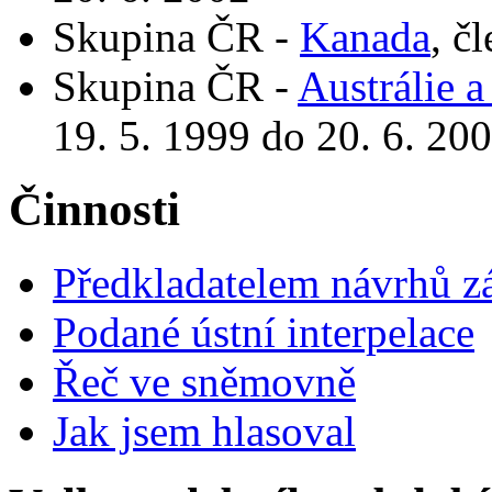
Skupina ČR -
Kanada
, č
Skupina ČR -
Austrálie 
19. 5. 1999 do 20. 6. 20
Činnosti
Předkladatelem návrhů 
Podané ústní interpelace
Řeč ve sněmovně
Jak jsem hlasoval