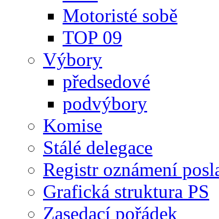
Motoristé sobě
TOP 09
Výbory
předsedové
podvýbory
Komise
Stálé delegace
Registr oznámení posl
Grafická struktura PS
Zasedací pořádek