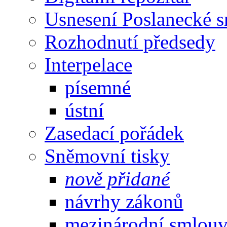
Usnesení Poslanecké 
Rozhodnutí předsedy
Interpelace
písemné
ústní
Zasedací pořádek
Sněmovní tisky
nově přidané
návrhy zákonů
mezinárodní smlou