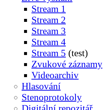
Stream 1
Stream 2
Stream 3
Stream 4
Stream 5
(test)
Zvukové záznamy
Videoarchiv
Hlasování
Stenoprotokoly
Digitální repozitář