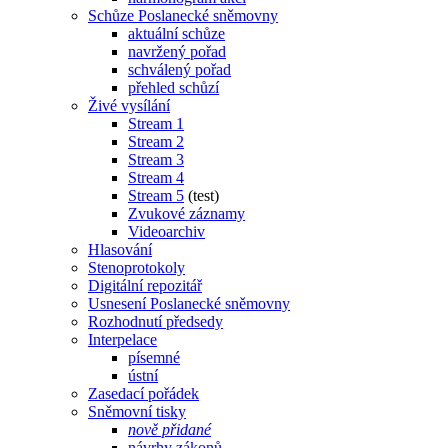
Schůze Poslanecké sněmovny
aktuální schůze
navržený pořad
schválený pořad
přehled schůzí
Živé vysílání
Stream 1
Stream 2
Stream 3
Stream 4
Stream 5
(test)
Zvukové záznamy
Videoarchiv
Hlasování
Stenoprotokoly
Digitální repozitář
Usnesení Poslanecké sněmovny
Rozhodnutí předsedy
Interpelace
písemné
ústní
Zasedací pořádek
Sněmovní tisky
nově přidané
návrhy zákonů