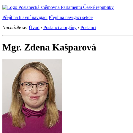
Přejít na hlavní navigaci
Přejít na navigaci sekce
Nacházíte se:
Úvod
›
Poslanci a orgány
›
Poslanci
Mgr. Zdena Kašparová