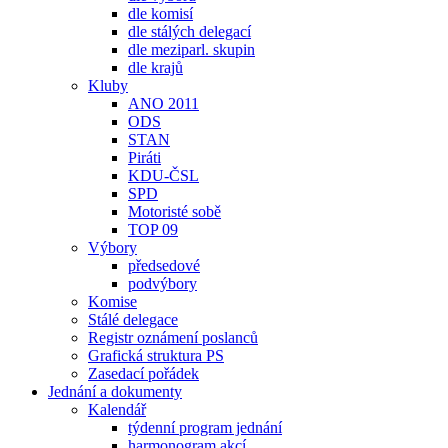
dle komisí
dle stálých delegací
dle meziparl. skupin
dle krajů
Kluby
ANO 2011
ODS
STAN
Piráti
KDU-ČSL
SPD
Motoristé sobě
TOP 09
Výbory
předsedové
podvýbory
Komise
Stálé delegace
Registr oznámení poslanců
Grafická struktura PS
Zasedací pořádek
Jednání a dokumenty
Kalendář
týdenní program jednání
harmonogram akcí