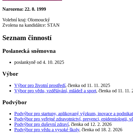
Narozena: 22. 8. 1999
Volební kraj: Olomoucký
Zvolena na kandidátce: STAN
Seznam činností
Poslanecká sněmovna
poslankyně od 4. 10. 2025
Výbor
Výbor pro životní prostředí
, členka od 11. 11. 2025
Výbor pro vědu, vzdělávání, mládež a sport
, členka od 11. 11.
Podvýbor
Podvýbor pro startupy, aplikovaný výzkum, inovace a podnikate
Podvýbor pro veřejné zdravotnictví, prevenci, epidemiologii, 
Podvýbor pro duševní zdraví
, členka od 12. 2. 2026
Podvýbor pro vědu a vysoké školy
, členka od 18. 2. 2026