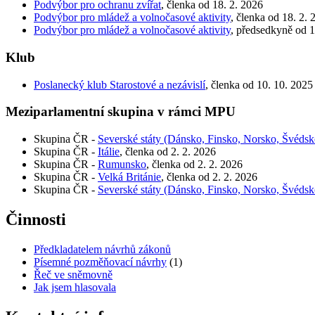
Podvýbor pro ochranu zvířat
, členka od 18. 2. 2026
Podvýbor pro mládež a volnočasové aktivity
, členka od 18. 2. 
Podvýbor pro mládež a volnočasové aktivity
, předsedkyně od 1
Klub
Poslanecký klub Starostové a nezávislí
, členka od 10. 10. 2025
Meziparlamentní skupina v rámci MPU
Skupina ČR -
Severské státy (Dánsko, Finsko, Norsko, Švédsko
Skupina ČR -
Itálie
, členka od 2. 2. 2026
Skupina ČR -
Rumunsko
, členka od 2. 2. 2026
Skupina ČR -
Velká Británie
, členka od 2. 2. 2026
Skupina ČR -
Severské státy (Dánsko, Finsko, Norsko, Švédsko
Činnosti
Předkladatelem návrhů zákonů
Písemné pozměňovací návrhy
(1)
Řeč ve sněmovně
Jak jsem hlasovala