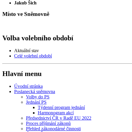
Jakub Šich
Místo ve Sněmovně
Volba volebního období
Aktuální stav
Celé volební období
Hlavní menu
Úvodní stránka
Poslanecká sněmovna
Volby do PS
Jednání PS
Týdenní program jednání
Harmonogram akcí
Předsednictví ČR v Radě EU 2022
Proces příjímání zákonů
Přehled zákonodárné činnosti