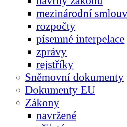
návrhy zákonů
mezinárodní smlou
rozpočty
písemné interpelace
zprávy
rejstříky
Sněmovní dokumenty
Dokumenty EU
Zákony
navržené