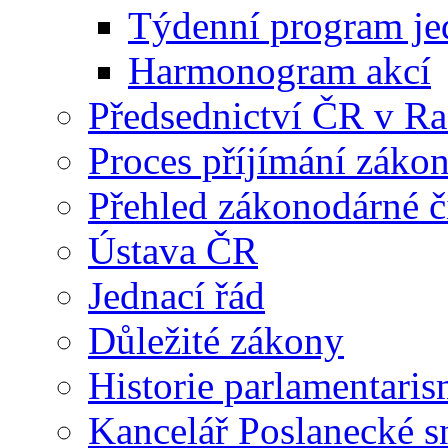
Týdenní program je
Harmonogram akcí
Předsednictví ČR v R
Proces příjímání záko
Přehled zákonodárné č
Ústava ČR
Jednací řád
Důležité zákony
Historie parlamentaris
Kancelář Poslanecké 