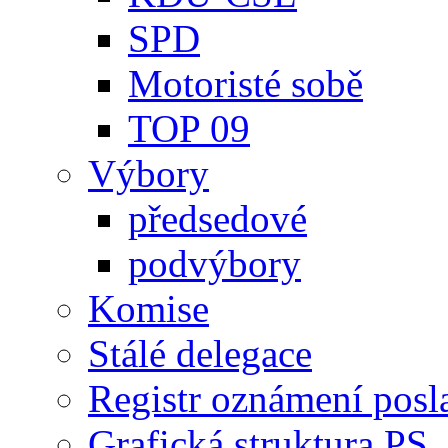
SPD
Motoristé sobě
TOP 09
Výbory
předsedové
podvýbory
Komise
Stálé delegace
Registr oznámení posl
Grafická struktura PS