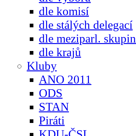
dle komisí
dle stálých delegací
dle meziparl. skupin
dle krajů
Kluby
ANO 2011
ODS
STAN
Piráti
KDU-ČSL