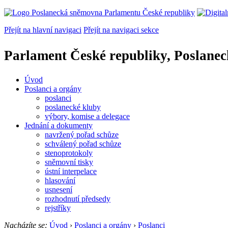
Přejít na hlavní navigaci
Přejít na navigaci sekce
Parlament České republiky, Poslane
Úvod
Poslanci a orgány
poslanci
poslanecké kluby
výbory, komise a delegace
Jednání a dokumenty
navržený pořad schůze
schválený pořad schůze
stenoprotokoly
sněmovní tisky
ústní interpelace
hlasování
usnesení
rozhodnutí předsedy
rejstříky
Nacházíte se:
Úvod
›
Poslanci a orgány
›
Poslanci