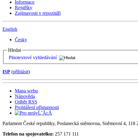
Informace
Rejstříky
Zajímavosti v repozitáři
English
Česky
Hledat
Plnotextové vyhledávání
ISP
(
příhlásit
)
Mapa webu
Nápověda
Odběr RSS
Prohlášení přístupnosti
Parlament České republiky, Poslanecká sněmovna, Sněmovní 4, 118 2
Telefon na spojovatelku:
257 171 111