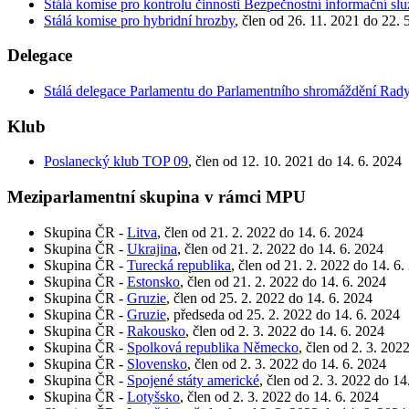
Stálá komise pro kontrolu činnosti Bezpečnostní informační sl
Stálá komise pro hybridní hrozby
, člen od 26. 11. 2021 do 22. 
Delegace
Stálá delegace Parlamentu do Parlamentního shromáždění Rad
Klub
Poslanecký klub TOP 09
, člen od 12. 10. 2021 do 14. 6. 2024
Meziparlamentní skupina v rámci MPU
Skupina ČR -
Litva
, člen od 21. 2. 2022 do 14. 6. 2024
Skupina ČR -
Ukrajina
, člen od 21. 2. 2022 do 14. 6. 2024
Skupina ČR -
Turecká republika
, člen od 21. 2. 2022 do 14. 6.
Skupina ČR -
Estonsko
, člen od 21. 2. 2022 do 14. 6. 2024
Skupina ČR -
Gruzie
, člen od 25. 2. 2022 do 14. 6. 2024
Skupina ČR -
Gruzie
, předseda od 25. 2. 2022 do 14. 6. 2024
Skupina ČR -
Rakousko
, člen od 2. 3. 2022 do 14. 6. 2024
Skupina ČR -
Spolková republika Německo
, člen od 2. 3. 202
Skupina ČR -
Slovensko
, člen od 2. 3. 2022 do 14. 6. 2024
Skupina ČR -
Spojené státy americké
, člen od 2. 3. 2022 do 14
Skupina ČR -
Lotyšsko
, člen od 2. 3. 2022 do 14. 6. 2024