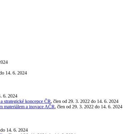
 2024
do 14. 6. 2024
4. 6. 2024
 a strategické koncepce ČR
, člen od 29. 3. 2022 do 14. 6. 2024
ým materiálem a inovace AČR
, člen od 29. 3. 2022 do 14. 6. 2024
 do 14. 6. 2024