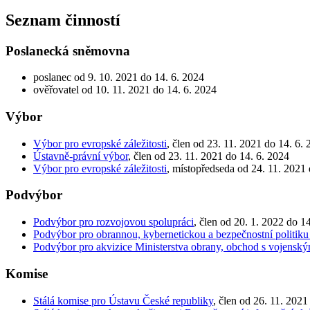
Seznam činností
Poslanecká sněmovna
poslanec od 9. 10. 2021 do 14. 6. 2024
ověřovatel od 10. 11. 2021 do 14. 6. 2024
Výbor
Výbor pro evropské záležitosti
, člen od 23. 11. 2021 do 14. 6.
Ústavně-právní výbor
, člen od 23. 11. 2021 do 14. 6. 2024
Výbor pro evropské záležitosti
, místopředseda od 24. 11. 2021 
Podvýbor
Podvýbor pro rozvojovou spolupráci
, člen od 20. 1. 2022 do 1
Podvýbor pro obrannou, kybernetickou a bezpečnostní politiku
Podvýbor pro akvizice Ministerstva obrany, obchod s vojensk
Komise
Stálá komise pro Ústavu České republiky
, člen od 26. 11. 2021