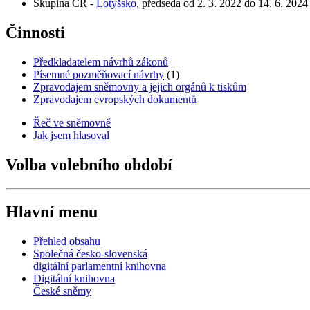
Skupina ČR -
Lotyšsko
, předseda od 2. 3. 2022 do 14. 6. 2024
Činnosti
Předkladatelem návrhů zákonů
Písemné pozměňovací návrhy
(1)
Zpravodajem sněmovny a jejich orgánů k tiskům
Zpravodajem evropských dokumentů
Řeč ve sněmovně
Jak jsem hlasoval
Volba volebního období
Hlavní menu
Přehled obsahu
Společná česko-slovenská
digitální parlamentní knihovna
Digitální knihovna
České sněmy