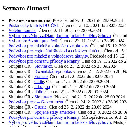
Seznam činností
Poslanecká sněmovna
. Poslanec od 9. 10. 2021 do 28.09.2024
Poslanecký klub KDU-ČSL
. Člen od 12. 10. 2021 do 28.09.2024
Volební komise
. Člen od 2. 11. 2021 do 28.09.2024
Výbor pro vědu, vzdělání, kulturu, mládež a tělovýchovu
. Člen o
Výbor pro životní prostředí
. Člen od 23. 11. 2021 do 28.09.2024
Podvýbor pro mládež a volnočasové aktivity
. Člen od 15. 12. 20
Podvýbor pro regionální školství a celoživotní učení
. Člen od 15.
Podvýbor pro mládež a volnočasové aktivity
. Předseda od 15. 12
Podvýbor pro ochranu přírody a krajiny
. Člen od 19. 1. 2022 do 
Skupina ČR -
Slovinsko
. Člen od 21. 2. 2022 do 28.09.2024
Skupina ČR -
Rwandská republika
. Člen od 21. 2. 2022 do 28.0
Skupina ČR -
Francie
. Člen od 21. 2. 2022 do 28.09.2024
Skupina ČR -
Chile
. Člen od 21. 2. 2022 do 28.09.2024
Skupina ČR -
Ukrajina
. Člen od 21. 2. 2022 do 28.09.2024
Skupina ČR -
Itálie
. Člen od 21. 2. 2022 do 28.09.2024
Skupina ČR -
Slovinsko
. Předseda od 21. 2. 2022 do 28.09.2024
Podvýbor pro e – Government
. Člen od 24. 2. 2022 do 28.09.202
Skupina ČR -
Gruzie
. Člen od 25. 2. 2022 do 28.09.2024
Skupina ČR -
Spojené státy americké
. Člen od 2. 3. 2022 do 28.
Podvýbor pro ochranu přírody a krajiny
. Místopředseda od 9. 3. 
Výbor pro vědu, vzdělání, kulturu, mládež a tělovýchovu
. Místop