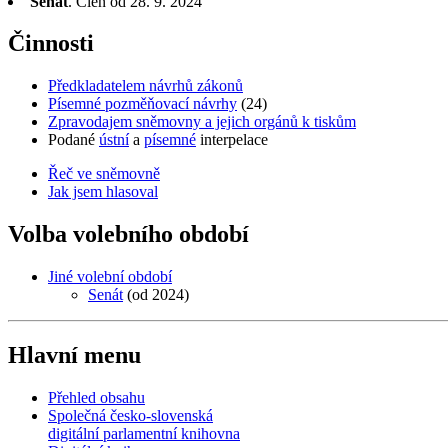
Senát
. Člen od 28. 9. 2024
Činnosti
Předkladatelem návrhů zákonů
Písemné pozměňovací návrhy
(24)
Zpravodajem sněmovny a jejich orgánů k tiskům
Podané
ústní
a
písemné
interpelace
Řeč ve sněmovně
Jak jsem hlasoval
Volba volebního období
Jiné volební období
Senát
(od 2024)
Hlavní menu
Přehled obsahu
Společná česko-slovenská
digitální parlamentní knihovna