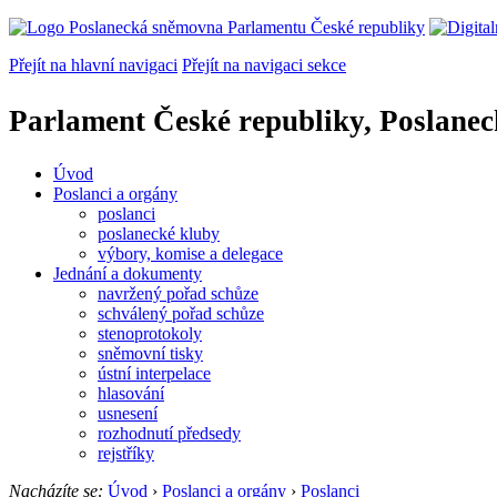
Přejít na hlavní navigaci
Přejít na navigaci sekce
Parlament České republiky, Poslane
Úvod
Poslanci a orgány
poslanci
poslanecké kluby
výbory, komise a delegace
Jednání a dokumenty
navržený pořad schůze
schválený pořad schůze
stenoprotokoly
sněmovní tisky
ústní interpelace
hlasování
usnesení
rozhodnutí předsedy
rejstříky
Nacházíte se:
Úvod
›
Poslanci a orgány
›
Poslanci