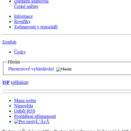
Digitální knihovna
České sněmy
Informace
Rejstříky
Zajímavosti v repozitáři
English
Česky
Hledat
Plnotextové vyhledávání
ISP
(
příhlásit
)
Mapa webu
Nápověda
Odběr RSS
Prohlášení přístupnosti