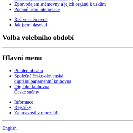
Zpravodajem sněmovny a jejich orgánů k tiskům
Podané ústní interpelace
Řeč ve sněmovně
Jak jsem hlasoval
Volba volebního období
Hlavní menu
Přehled obsahu
Společná česko-slovenská
digitální parlamentní knihovna
Digitální knihovna
České sněmy
Informace
Rejstříky
Zajímavosti v repozitáři
English