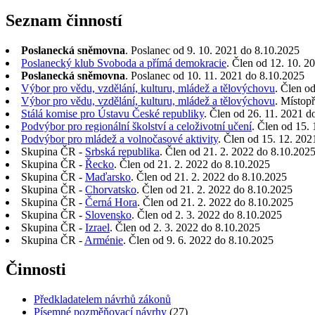
Seznam činností
Poslanecká sněmovna
. Poslanec od 9. 10. 2021 do 8.10.2025
Poslanecký klub Svoboda a přímá demokracie
. Člen od 12. 10. 2
Poslanecká sněmovna
. Poslanec od 10. 11. 2021 do 8.10.2025
Výbor pro vědu, vzdělání, kulturu, mládež a tělovýchovu
. Člen o
Výbor pro vědu, vzdělání, kulturu, mládež a tělovýchovu
. Místop
Stálá komise pro Ústavu České republiky
. Člen od 26. 11. 2021 d
Podvýbor pro regionální školství a celoživotní učení
. Člen od 15.
Podvýbor pro mládež a volnočasové aktivity
. Člen od 15. 12. 202
Skupina ČR -
Srbská republika
. Člen od 21. 2. 2022 do 8.10.202
Skupina ČR -
Řecko
. Člen od 21. 2. 2022 do 8.10.2025
Skupina ČR -
Maďarsko
. Člen od 21. 2. 2022 do 8.10.2025
Skupina ČR -
Chorvatsko
. Člen od 21. 2. 2022 do 8.10.2025
Skupina ČR -
Černá Hora
. Člen od 21. 2. 2022 do 8.10.2025
Skupina ČR -
Slovensko
. Člen od 2. 3. 2022 do 8.10.2025
Skupina ČR -
Izrael
. Člen od 2. 3. 2022 do 8.10.2025
Skupina ČR -
Arménie
. Člen od 9. 6. 2022 do 8.10.2025
Činnosti
Předkladatelem návrhů zákonů
Písemné pozměňovací návrhy
(27)