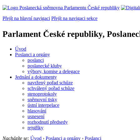
Přejít na hlavní navigaci
Přejít na navigaci sekce
Parlament České republiky, Poslane
Úvod
Poslanci a orgány
poslanci
poslanecké kluby
výbory, komise a delegace
Jednání a dokumenty
navržený pořad schůze
schválený pořad schůze
stenoprotokoly
sněmovní tisky
ústní interpelace
hlasování
usnesení
rozhodnutí předsedy
rejstříky
Nacházíte se:
Úvod
›
Poslanci a orgány
›
Poslanci