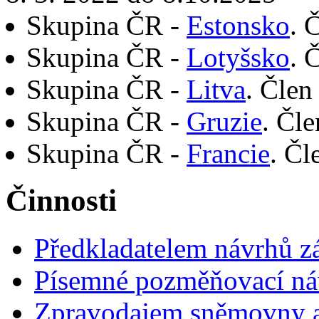
Skupina ČR -
Estonsko
. 
Skupina ČR -
Lotyšsko
. 
Skupina ČR -
Litva
. Člen
Skupina ČR -
Gruzie
. Čl
Skupina ČR -
Francie
. Čl
Činnosti
Předkladatelem návrhů 
Písemné pozměňovací ná
Zpravodajem sněmovny a 