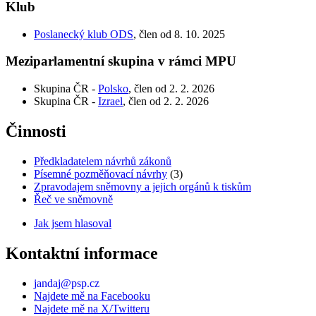
Klub
Poslanecký klub ODS
, člen od 8. 10. 2025
Meziparlamentní skupina v rámci MPU
Skupina ČR -
Polsko
, člen od 2. 2. 2026
Skupina ČR -
Izrael
, člen od 2. 2. 2026
Činnosti
Předkladatelem návrhů zákonů
Písemné pozměňovací návrhy
(3)
Zpravodajem sněmovny a jejich orgánů k tiskům
Řeč ve sněmovně
Jak jsem hlasoval
Kontaktní informace
jandaj@psp.cz
Najdete mě na Facebooku
Najdete mě na X/Twitteru