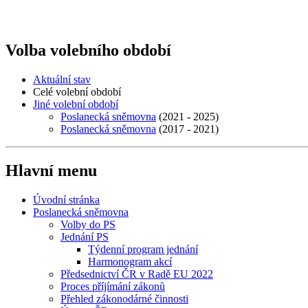
Volba volebního období
Aktuální stav
Celé volební období
Jiné volební období
Poslanecká sněmovna
(2021 - 2025)
Poslanecká sněmovna
(2017 - 2021)
Hlavní menu
Úvodní stránka
Poslanecká sněmovna
Volby do PS
Jednání PS
Týdenní program jednání
Harmonogram akcí
Předsednictví ČR v Radě EU 2022
Proces příjímání zákonů
Přehled zákonodárné činnosti