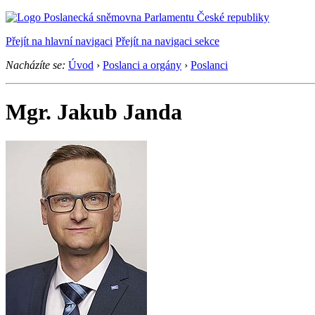
Přejít na hlavní navigaci
Přejít na navigaci sekce
Nacházíte se:
Úvod
›
Poslanci a orgány
›
Poslanci
Mgr. Jakub Janda