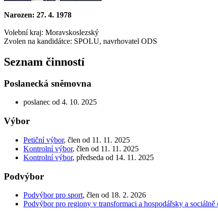
Narozen: 27. 4. 1978
Volební kraj: Moravskoslezský
Zvolen na kandidátce: SPOLU, navrhovatel ODS
Seznam činností
Poslanecká sněmovna
poslanec od 4. 10. 2025
Výbor
Petiční výbor
, člen od 11. 11. 2025
Kontrolní výbor
, člen od 11. 11. 2025
Kontrolní výbor
, předseda od 14. 11. 2025
Podvýbor
Podvýbor pro sport
, člen od 18. 2. 2026
Podvýbor pro regiony v transformaci a hospodářsky a sociálně