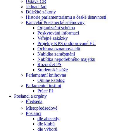
Ústava ČR
Jednací řád
Důležité zákony
Historie parlamentarismu a české ústavnosti
Kancelář Poslanecké sněmovny
Organizační schéma
Poskytování informací
Veřejné zakázky
Projekty KPS podporované EU
Ochrana oznamovatelů
Nabídka zaměstnání
Nabídka nepotřebného majetku
Rozpočet PS
Studentské stáže
Parlamentní knihovna
Online katalog
Parlamentní institut
Práce PI
Poslanci a orgány
Předseda
Místopředsedové
Poslanci
dle abecedy
dle klubů
dle výborů