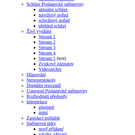
Schůze Poslanecké sněmovny
aktuální schůze
navržený pořad
schválený pořad
přehled schůzí
Živé vysílání
Stream 1
Stream 2
Stream 3
Stream 4
Stream 5
(test)
Zvukové záznamy
Videoarchiv
Hlasování
Stenoprotokoly
Digitální repozitář
Usnesení Poslanecké sněmovny
Rozhodnutí předsedy
Interpelace
písemné
ústní
Zasedací pořádek
Sněmovní tisky
nově přidané
návrhy zákonů