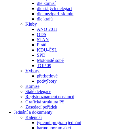
dle komisí
dle stálých delegací
dle meziparl. skupin
dle krajů
Kluby
ANO 2011
ODS
STAN
Piráti
KDU-ČSL
SPD
Motoristé sobě
TOP 09
Výbory
předsedové
podvýbory
Komise
Stálé delegace
Registr oznámení poslanců
Grafická struktura PS
Zasedací pořádek
Jednání a dokumenty
Kalendář
týdenní program jednání
harmonogram akcí