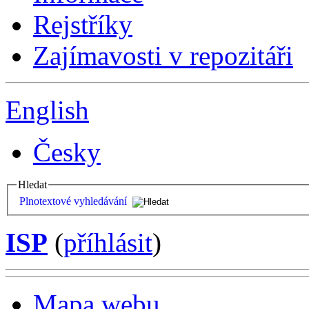
Rejstříky
Zajímavosti v repozitáři
English
Česky
Hledat
Plnotextové vyhledávání
ISP
(
příhlásit
)
Mapa webu