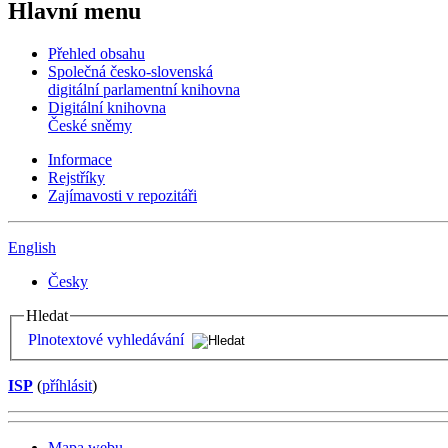
Hlavní menu
Přehled obsahu
Společná česko-slovenská
digitální parlamentní knihovna
Digitální knihovna
České sněmy
Informace
Rejstříky
Zajímavosti v repozitáři
English
Česky
Hledat
Plnotextové vyhledávání
ISP
(
příhlásit
)
Mapa webu