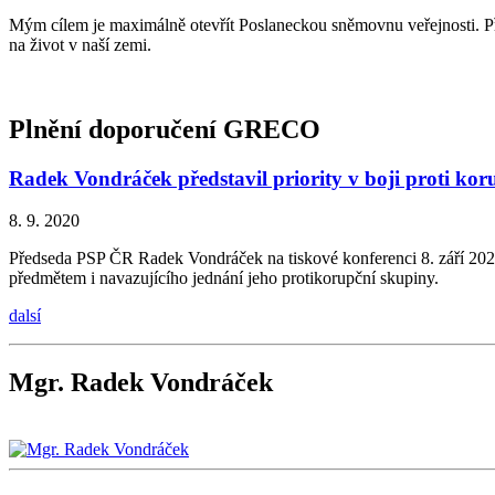
Mým cílem je maximálně otevřít Poslaneckou sněmovnu veřejnosti. Přá
na život v naší zemi.
Plnění doporučení GRECO
Radek Vondráček představil priority v boji proti kor
8.
9.
2020
Předseda PSP ČR Radek Vondráček na tiskové konferenci 8. září 2020 
předmětem i navazujícího jednání jeho protikorupční skupiny.
dalsí
Mgr. Radek Vondráček