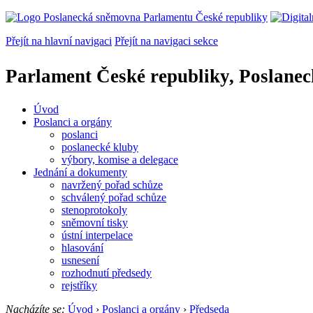
Přejít na hlavní navigaci
Přejít na navigaci sekce
Parlament České republiky, Poslane
Úvod
Poslanci a orgány
poslanci
poslanecké kluby
výbory, komise a delegace
Jednání a dokumenty
navržený pořad schůze
schválený pořad schůze
stenoprotokoly
sněmovní tisky
ústní interpelace
hlasování
usnesení
rozhodnutí předsedy
rejstříky
Nacházíte se:
Úvod
›
Poslanci a orgány
›
Předseda