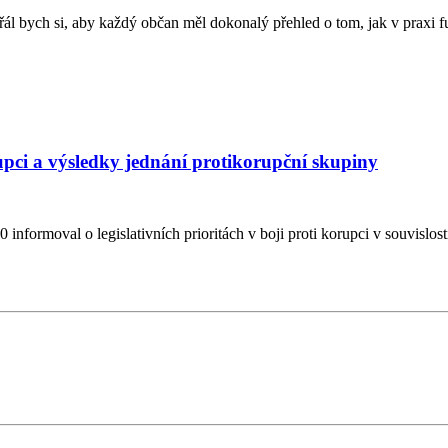
l bych si, aby každý občan měl dokonalý přehled o tom, jak v praxi fu
upci a výsledky jednání protikorupční skupiny
informoval o legislativních prioritách v boji proti korupci v souvis