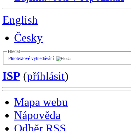
English
Česky
Hledat
Plnotextové vyhledávání
ISP
(
příhlásit
)
Mapa webu
Nápověda
Odběr RSS