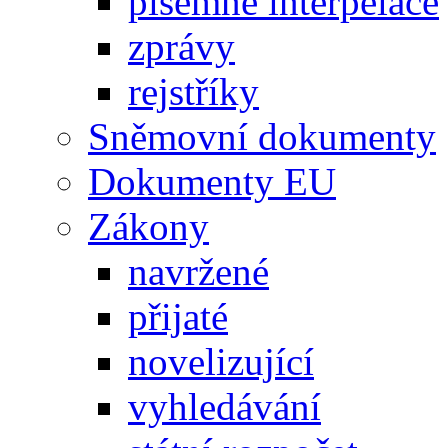
písemné interpelace
zprávy
rejstříky
Sněmovní dokumenty
Dokumenty EU
Zákony
navržené
přijaté
novelizující
vyhledávání