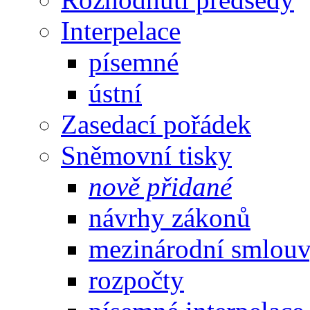
Interpelace
písemné
ústní
Zasedací pořádek
Sněmovní tisky
nově přidané
návrhy zákonů
mezinárodní smlou
rozpočty