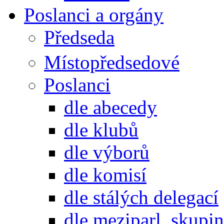
Poslanci a orgány
Předseda
Místopředsedové
Poslanci
dle abecedy
dle klubů
dle výborů
dle komisí
dle stálých delegací
dle meziparl. skupin