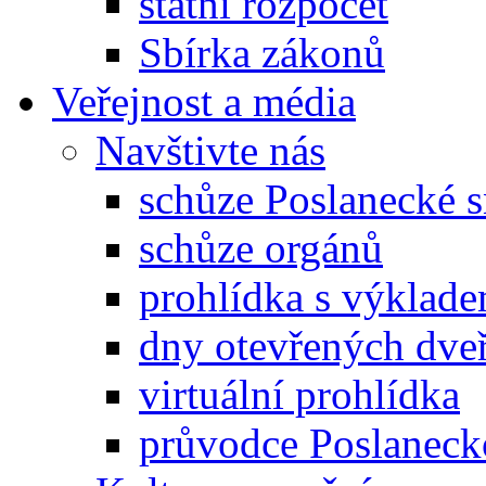
státní rozpočet
Sbírka zákonů
Veřejnost a média
Navštivte nás
schůze Poslanecké
schůze orgánů
prohlídka s výklad
dny otevřených dveř
virtuální prohlídka
průvodce Poslanec