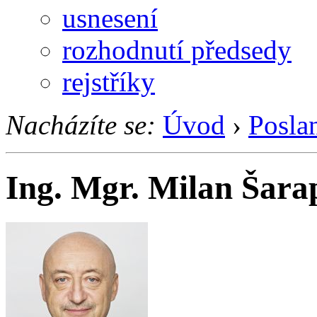
usnesení
rozhodnutí předsedy
rejstříky
Nacházíte se:
Úvod
›
Posla
Ing. Mgr. Milan Šara