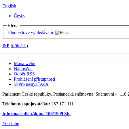
English
Česky
Hledat
Plnotextové vyhledávání
ISP
(
příhlásit
)
Mapa webu
Nápověda
Odběr RSS
Prohlášení přístupnosti
Parlament České republiky, Poslanecká sněmovna, Sněmovní 4, 118 2
Telefon na spojovatelku:
257 171 111
Informace dle zákona 106/1999 Sb.
YouTube