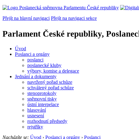
Přejít na hlavní navigaci
Přejít na navigaci sekce
Parlament České republiky, Poslane
Úvod
Poslanci a orgány
poslanci
poslanecké kluby
výbory, komise a delegace
Jednání a dokumenty
navržený pořad schůze
schválený pořad schůze
stenoprotokoly
sněmovní tisky
ústní interpelace
hlasování
usnesení
rozhodnutí předsedy
rejstříky
Nacházíte se:
Úvod
›
Poslanci a orgány
›
Poslanci