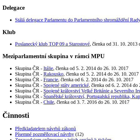
Delegace
Stálá delegace Parlamentu do Parlamentního shromáždění Rad
Klub
Poslanecký klub TOP 09 a Starostové
, členka od 31. 10. 2013 
Meziparlamentní skupina v rámci MPU
Skupina ČR -
Itálie
, členka od 5. 2. 2014 do 26. 10. 2017
Skupina ČR -
Rakousko
, členka od 5. 2. 2014 do 26. 10. 2017
Skupina ČR -
Francie
, členka od 6. 2. 2014 do 26. 10. 2017
Skupina ČR -
Spojené státy americké
, členka od 6. 2. 2014 do
Skupina ČR -
Spojené království Velké Británie a Severního Ir
Skupina ČR -
Španělské království, Portugalská republika, Ka
Skupina ČR -
Chile
, členka od 3. 7. 2016 do 26. 10. 2017
Činnosti
Předkladatelem návrhů zákonů
Písemné pozměňovací návrhy
(12)
Zpravodajem sněmovny a jejich orgánů k tiskům