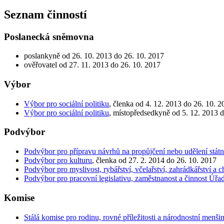
Seznam činností
Poslanecká sněmovna
poslankyně od 26. 10. 2013 do 26. 10. 2017
ověřovatel od 27. 11. 2013 do 26. 10. 2017
Výbor
Výbor pro sociální politiku
, členka od 4. 12. 2013 do 26. 10. 2
Výbor pro sociální politiku
, místopředsedkyně od 5. 12. 2013 d
Podvýbor
Podvýbor pro přípravu návrhů na propůjčení nebo udělení stá
Podvýbor pro kulturu
, členka od 27. 2. 2014 do 26. 10. 2017
Podvýbor pro myslivost, rybářství, včelařství, zahrádkářství a c
Podvýbor pro pracovní legislativu, zaměstnanost a činnost Úřa
Komise
Stálá komise pro rodinu, rovné příležitosti a národnostní menši