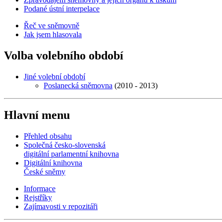
Podané ústní interpelace
Řeč ve sněmovně
Jak jsem hlasovala
Volba volebního období
Jiné volební období
Poslanecká sněmovna
(2010 - 2013)
Hlavní menu
Přehled obsahu
Společná česko-slovenská
digitální parlamentní knihovna
Digitální knihovna
České sněmy
Informace
Rejstříky
Zajímavosti v repozitáři