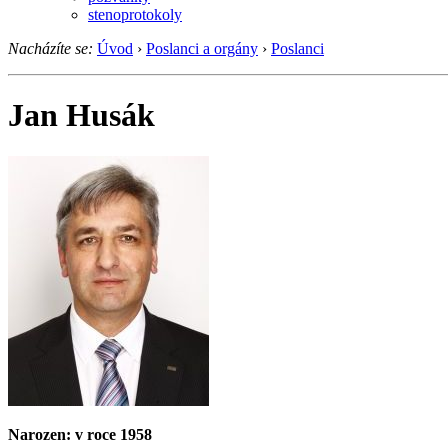
stenoprotokoly
Nacházíte se:
Úvod
›
Poslanci a orgány
›
Poslanci
Jan Husák
Narozen: v roce 1958