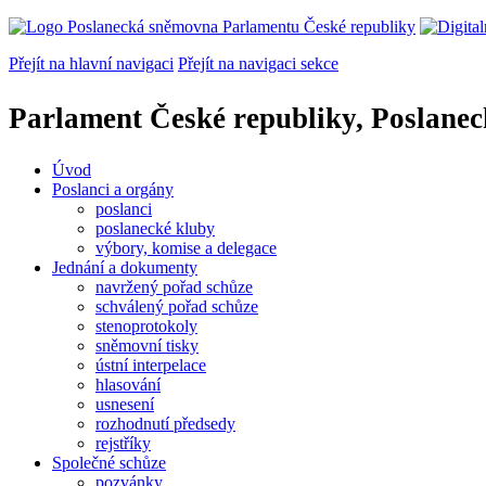
Přejít na hlavní navigaci
Přejít na navigaci sekce
Parlament České republiky, Poslane
Úvod
Poslanci a orgány
poslanci
poslanecké kluby
výbory, komise a delegace
Jednání a dokumenty
navržený pořad schůze
schválený pořad schůze
stenoprotokoly
sněmovní tisky
ústní interpelace
hlasování
usnesení
rozhodnutí předsedy
rejstříky
Společné schůze
pozvánky