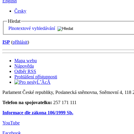
English
Česky
Hledat
Plnotextové vyhledávání
ISP
(
příhlásit
)
Mapa webu
Nápověda
Odběr RSS
Prohlášení přístupnosti
Parlament České republiky, Poslanecká sněmovna, Sněmovní 4, 118 2
Telefon na spojovatelku:
257 171 111
Informace dle zákona 106/1999 Sb.
YouTube
Facebook