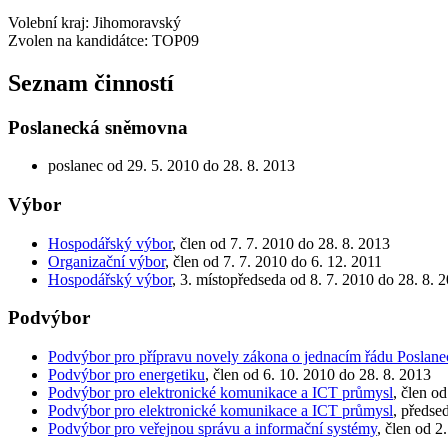
Volební kraj: Jihomoravský
Zvolen na kandidátce: TOP09
Seznam činností
Poslanecká sněmovna
poslanec od 29. 5. 2010 do 28. 8. 2013
Výbor
Hospodářský výbor
, člen od 7. 7. 2010 do 28. 8. 2013
Organizační výbor
, člen od 7. 7. 2010 do 6. 12. 2011
Hospodářský výbor
, 3. místopředseda od 8. 7. 2010 do 28. 8. 
Podvýbor
Podvýbor pro přípravu novely zákona o jednacím řádu Poslan
Podvýbor pro energetiku
, člen od 6. 10. 2010 do 28. 8. 2013
Podvýbor pro elektronické komunikace a ICT průmysl
, člen o
Podvýbor pro elektronické komunikace a ICT průmysl
, předse
Podvýbor pro veřejnou správu a informační systémy
, člen od 2