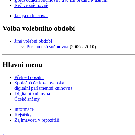
Řeč ve sněmovně
Jak jsem hlasoval
Volba volebního období
Jiné volební období
Poslanecká sněmovna
(2006 - 2010)
Hlavní menu
Přehled obsahu
Společná česko-slovenská
digitální parlamentní knihovna
Digitální knihovna
České sněmy
Informace
Rejstříky
Zajímavosti v repozitáři