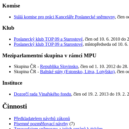
Komise
Stálá komise pro práci Kanceláře Poslanecké sněmovny
, člen 
Klub
Poslanecký klub TOP 09 a Starostové
, člen od 10. 6. 2010 do 
Poslanecký klub TOP 09 a Starostové
, místopředseda od 10. 6
Meziparlamentní skupina v rámci MPU
Skupina ČR -
Republika Slovinsko
, člen od 1. 10. 2012 do 28.
Skupina ČR -
Baltské státy (Estonsko, Litva, Lotyšsko)
, člen o
Instituce
Dozorčí rada Vinařského fondu
, člen od 19. 2. 2013 do 19. 2. 
Činnosti
Předkladatelem návrhů zákonů
Písemné pozměňovací návrhy
(7)
Zpravodajem sněmovny a jejich orgánů k tiskům