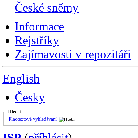
České sněmy
Informace
Rejstříky
Zajímavosti v repozitáři
English
Česky
Hledat
Plnotextové vyhledávání
ISP
(
příhlásit
)