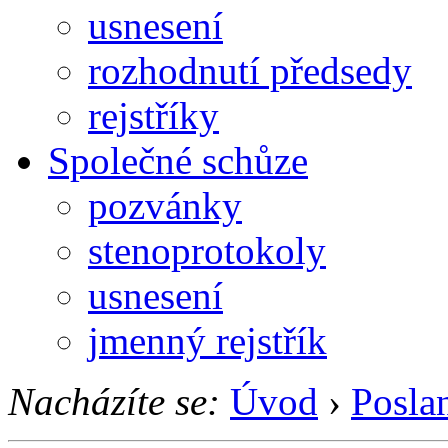
usnesení
rozhodnutí předsedy
rejstříky
Společné schůze
pozvánky
stenoprotokoly
usnesení
jmenný rejstřík
Nacházíte se:
Úvod
›
Posla