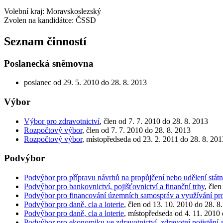
Volební kraj: Moravskoslezský
Zvolen na kandidátce: ČSSD
Seznam činností
Poslanecká sněmovna
poslanec od 29. 5. 2010 do 28. 8. 2013
Výbor
Výbor pro zdravotnictví
, člen od 7. 7. 2010 do 28. 8. 2013
Rozpočtový výbor
, člen od 7. 7. 2010 do 28. 8. 2013
Rozpočtový výbor
, místopředseda od 23. 2. 2011 do 28. 8. 201
Podvýbor
Podvýbor pro přípravu návrhů na propůjčení nebo udělení stá
Podvýbor pro bankovnictví, pojišťovnictví a finanční trhy
, čle
Podvýbor pro financování územních samospráv a využívání pr
Podvýbor pro daně, cla a loterie
, člen od 13. 10. 2010 do 28. 8
Podvýbor pro daně, cla a loterie
, místopředseda od 4. 11. 2010
Podvýbor pro ekonomiku ve zdravotnictví, zdravotní pojistění a