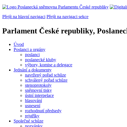
Přejít na hlavní navigaci
Přejít na navigaci sekce
Parlament České republiky, Poslane
Úvod
Poslanci a orgány
poslanci
poslanecké kluby
výbory, komise a delegace
Jednání a dokumenty
navržený pořad schůze
schválený pořad schůze
stenoprotokoly
sněmovní tisky
ústní interpelace
hlasování
usnesení
rozhodnutí předsedy
rejstříky
Společné schůze
pozvánky