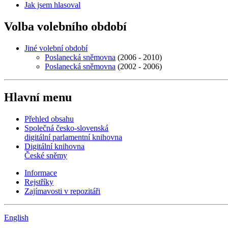
Jak jsem hlasoval
Volba volebního období
Jiné volební období
Poslanecká sněmovna
(2006 - 2010)
Poslanecká sněmovna
(2002 - 2006)
Hlavní menu
Přehled obsahu
Společná česko-slovenská
digitální parlamentní knihovna
Digitální knihovna
České sněmy
Informace
Rejstříky
Zajímavosti v repozitáři
English