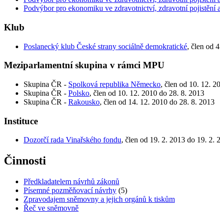
Podvýbor pro ekonomiku ve zdravotnictví, zdravotní pojistění a
Klub
Poslanecký klub České strany sociálně demokratické
, člen od 
Meziparlamentní skupina v rámci MPU
Skupina ČR -
Spolková republika Německo
, člen od 10. 12. 2
Skupina ČR -
Polsko
, člen od 10. 12. 2010 do 28. 8. 2013
Skupina ČR -
Rakousko
, člen od 14. 12. 2010 do 28. 8. 2013
Instituce
Dozorčí rada Vinařského fondu
, člen od 19. 2. 2013 do 19. 2. 
Činnosti
Předkladatelem návrhů zákonů
Písemné pozměňovací návrhy
(5)
Zpravodajem sněmovny a jejich orgánů k tiskům
Řeč ve sněmovně