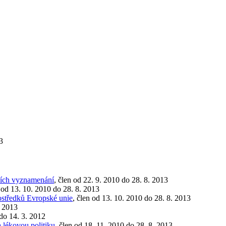
3
tních vyznamenání
, člen od 22. 9. 2010 do 28. 8. 2013
n od 13. 10. 2010 do 28. 8. 2013
ostředků Evropské unie
, člen od 13. 10. 2010 do 28. 8. 2013
. 2013
 do 14. 3. 2012
 lékovou politiku
, člen od 18. 11. 2010 do 28. 8. 2013