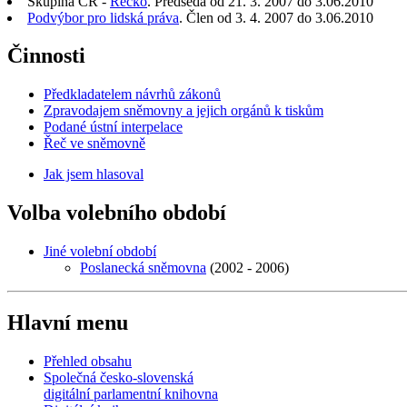
Skupina ČR -
Řecko
. Předseda od 21. 3. 2007 do 3.06.2010
Podvýbor pro lidská práva
. Člen od 3. 4. 2007 do 3.06.2010
Činnosti
Předkladatelem návrhů zákonů
Zpravodajem sněmovny a jejich orgánů k tiskům
Podané ústní interpelace
Řeč ve sněmovně
Jak jsem hlasoval
Volba volebního období
Jiné volební období
Poslanecká sněmovna
(2002 - 2006)
Hlavní menu
Přehled obsahu
Společná česko-slovenská
digitální parlamentní knihovna