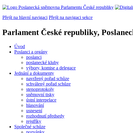
Přejít na hlavní navigaci
Přejít na navigaci sekce
Parlament České republiky, Poslane
Úvod
Poslanci a orgány
poslanci
poslanecké kluby
výbory, komise a delegace
Jednání a dokumenty
navržený pořad schůze
schválený pořad schůze
stenoprotokoly
sněmovní tisky
ústní interpelace
hlasování
usnesení
rozhodnutí předsedy
rejstříky
Společné schůze
pozvánky