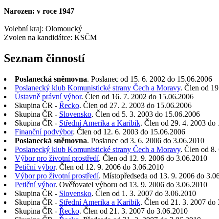
Narozen: v roce 1947
Volební kraj: Olomoucký
Zvolen na kandidátce: KSČM
Seznam činností
Poslanecká sněmovna
. Poslanec od 15. 6. 2002 do 15.06.2006
Poslanecký klub Komunistické strany Čech a Moravy
. Člen od 19
Ústavně právní výbor
. Člen od 16. 7. 2002 do 15.06.2006
Skupina ČR -
Řecko
. Člen od 27. 2. 2003 do 15.06.2006
Skupina ČR -
Slovensko
. Člen od 5. 3. 2003 do 15.06.2006
Skupina ČR -
Střední Amerika a Karibik
. Člen od 29. 4. 2003 do
Finanční podvýbor
. Člen od 12. 6. 2003 do 15.06.2006
Poslanecká sněmovna
. Poslanec od 3. 6. 2006 do 3.06.2010
Poslanecký klub Komunistické strany Čech a Moravy
. Člen od 8.
Výbor pro životní prostředí
. Člen od 12. 9. 2006 do 3.06.2010
Petiční výbor
. Člen od 12. 9. 2006 do 3.06.2010
Výbor pro životní prostředí
. Místopředseda od 13. 9. 2006 do 3.0
Petiční výbor
. Ověřovatel výboru od 13. 9. 2006 do 3.06.2010
Skupina ČR -
Slovensko
. Člen od 1. 3. 2007 do 3.06.2010
Skupina ČR -
Střední Amerika a Karibik
. Člen od 21. 3. 2007 do
Skupina ČR -
Řecko
. Člen od 21. 3. 2007 do 3.06.2010