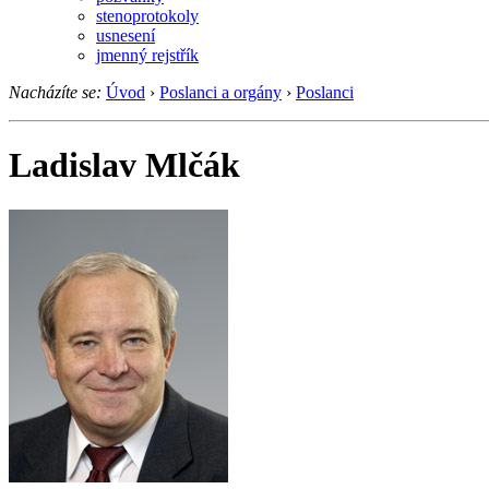
stenoprotokoly
usnesení
jmenný rejstřík
Nacházíte se:
Úvod
›
Poslanci a orgány
›
Poslanci
Ladislav Mlčák