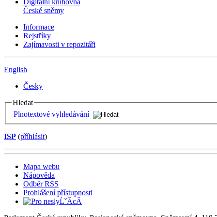
Digitální knihovna
České sněmy
Informace
Rejstříky
Zajímavosti v repozitáři
English
Česky
Hledat
Plnotextové vyhledávání
ISP
(
příhlásit
)
Mapa webu
Nápověda
Odběr RSS
Prohlášení přístupnosti