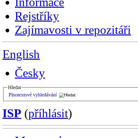
Informace
Rejstříky
Zajímavosti v repozitáři
English
Česky
Hledat
Plnotextové vyhledávání
ISP
(
příhlásit
)