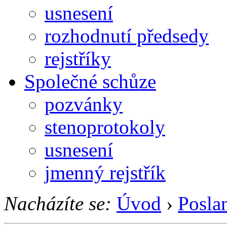
usnesení
rozhodnutí předsedy
rejstříky
Společné schůze
pozvánky
stenoprotokoly
usnesení
jmenný rejstřík
Nacházíte se:
Úvod
›
Posla