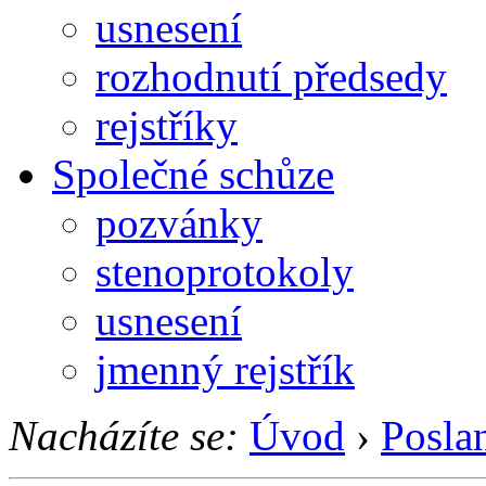
usnesení
rozhodnutí předsedy
rejstříky
Společné schůze
pozvánky
stenoprotokoly
usnesení
jmenný rejstřík
Nacházíte se:
Úvod
›
Posla