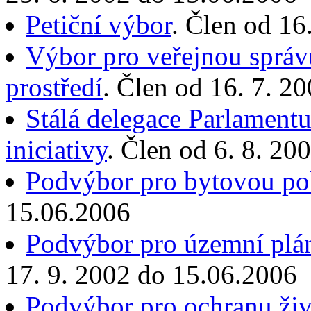
Petiční výbor
. Člen od 16
Výbor pro veřejnou správu
prostředí
. Člen od 16. 7. 2
Stálá delegace Parlament
iniciativy
. Člen od 6. 8. 20
Podvýbor pro bytovou pol
15.06.2006
Podvýbor pro územní plán
17. 9. 2002 do 15.06.2006
Podvýbor pro ochranu živo