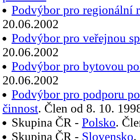
Podvýbor pro regionální 
20.06.2002
Podvýbor pro veřejnou s
20.06.2002
Podvýbor pro bytovou pol
20.06.2002
Podvýbor pro podporu pod
činnost
. Člen od 8. 10. 19
Skupina ČR -
Polsko
. Čl
Skupina ČR -
Slovensko
.