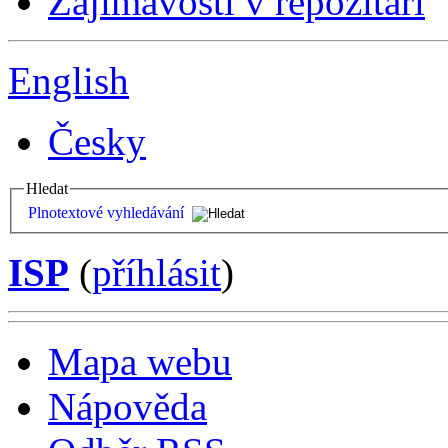
Zajímavosti v repozitáři
English
Česky
Hledat
Plnotextové vyhledávání
ISP
(
příhlásit
)
Mapa webu
Nápověda