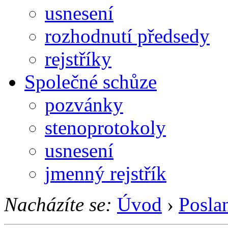
usnesení
rozhodnutí předsedy
rejstříky
Společné schůze
pozvánky
stenoprotokoly
usnesení
jmenný rejstřík
Nacházíte se:
Úvod
›
Posla